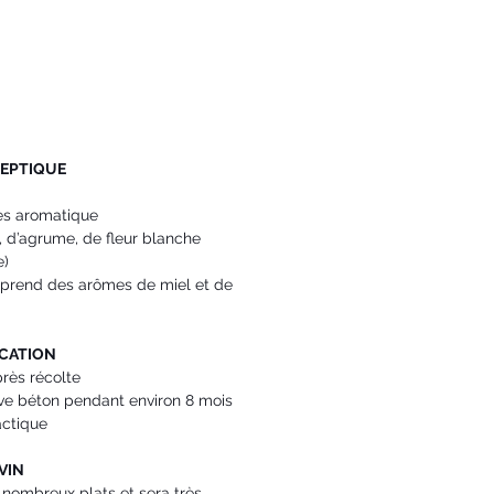
EPTIQUE
ès aromatique
s, d’agrume, de fleur blanche 
e)
in prend des arômes de miel et de 
ICATION
rès récolte
ve béton pendant environ 8 mois
actique
VIN
nombreux plats et sera très 