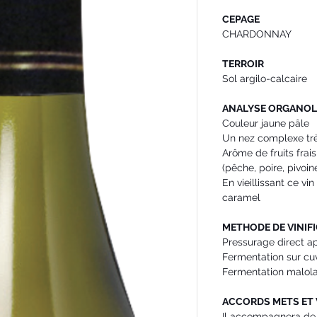
CEPAGE
CHARDONNAY
TERROIR
Sol argilo-calcaire
ANALYSE ORGANOL
Couleur jaune pâle
Un nez complexe tr
Arôme de fruits frai
(pêche, poire, pivoin
En vieillissant ce v
caramel
METHODE DE VINIF
Pressurage direct ap
Fermentation sur cu
Fermentation malol
ACCORDS METS ET 
Il accompagnera de 